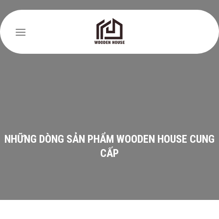
Skip
to
content
NHỮNG DÒNG SẢN PHẨM WOODEN HOUSE CUNG
CẤP