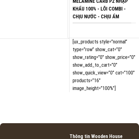
MELAMINE CARB P2 NHẬP
KHẨU 100% - LÕI COMBI -
CHỊU NƯỚC - CHỊU ẨM
[ux_products style=”normal”
type=”row” show_cat=”0″
show_rating=”0″ show_price=”0″
show_add_to_cart=”0″
show_quick_view=”0″ cat=”100″
products=”16″
image_height=”100%”]
Thông tin Wooden House