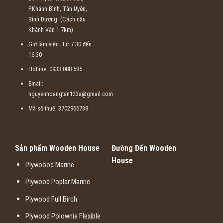
P.Khánh Bình, Tân Uyên,
Bình Dương. (Cách cầu
Khánh Vân 1.7km)
Giờ làm việc: Từ 7:30 đến
16:30
Hotline: 0933 088 585
Email:
nguyenhoangtan123a@gmail.com
Mã số thuế: 3702966738
Sản phẩm Wooden House
Đường Đến Wooden
House
Plywoood Marine
Plywood Poplar Marine
Plywood Full Birch
Plywood Polownia Flexible