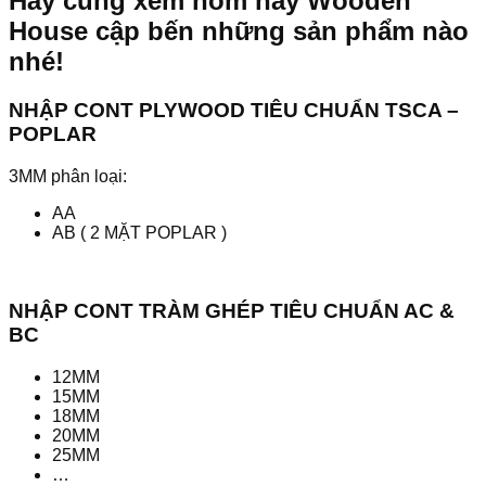
Hãy cũng xem hôm nay Wooden
House cập bến những sản phẩm nào
nhé!
NHẬP CONT PLYWOOD TIÊU CHUẨN TSCA –
POPLAR
3MM phân loại:
AA
AB ( 2 MẶT POPLAR )
NHẬP CONT TRÀM GHÉP TIÊU CHUẨN AC &
BC
12MM
15MM
18MM
20MM
25MM
…