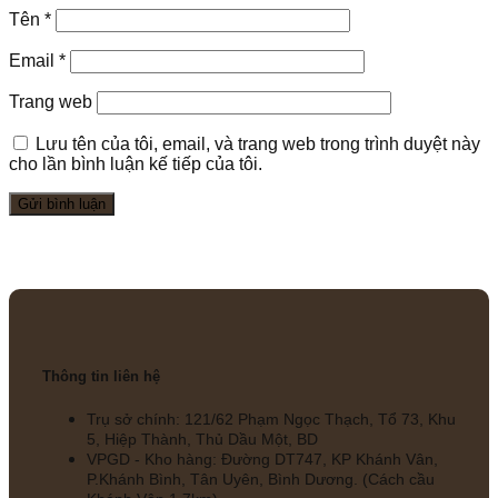
Tên
*
Email
*
Trang web
Lưu tên của tôi, email, và trang web trong trình duyệt này
cho lần bình luận kế tiếp của tôi.
Thông tin liên hệ
Trụ sở chính: 121/62 Phạm Ngọc Thạch, Tổ 73, Khu
5, Hiệp Thành, Thủ Dầu Một, BD
VPGD - Kho hàng: Đường DT747, KP Khánh Vân,
P.Khánh Bình, Tân Uyên, Bình Dương. (Cách cầu