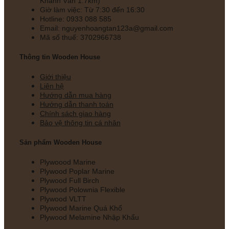
Khánh Vân 1.7km)
Giờ làm việc: Từ 7:30 đến 16:30
Hotline: 0933 088 585
Email: nguyenhoangtan123a@gmail.com
Mã số thuế: 3702966738
Thông tin Wooden House
Giới thiệu
Liên hệ
Hướng dẫn mua hàng
Hướng dẫn thanh toán
Chính sách giao hàng
Bảo vệ thông tin cá nhân
Sản phẩm Wooden House
Plywoood Marine
Plywood Poplar Marine
Plywood Full Birch
Plywood Polownia Flexible
Plywood VLTT
Plywood Marine Quá Khổ
Plywood Melamine Nhập Khẩu