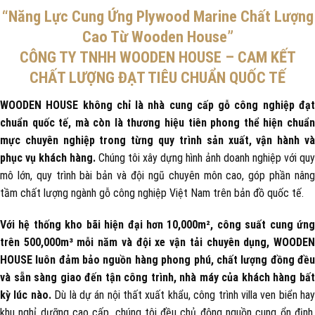
“Năng Lực Cung Ứng Plywood Marine Chất Lượng
Cao Từ Wooden House”
CÔNG TY TNHH WOODEN HOUSE – CAM KẾT
CHẤT LƯỢNG ĐẠT TIÊU CHUẨN QUỐC TẾ
WOODEN HOUSE không chỉ là nhà cung cấp gỗ công nghiệp đạt
chuẩn quốc tế, mà còn là thương hiệu tiên phong thể hiện chuẩn
mực chuyên nghiệp trong từng quy trình sản xuất, vận hành và
phục vụ khách hàng.
Chúng tôi xây dựng hình ảnh doanh nghiệp với quy
mô lớn, quy trình bài bản và đội ngũ chuyên môn cao, góp phần nâng
tầm chất lượng ngành gỗ công nghiệp Việt Nam trên bản đồ quốc tế.
Với hệ thống kho bãi hiện đại hơn 10,000m², công suất cung ứng
trên 500,000m³ mỗi năm và đội xe vận tải chuyên dụng, WOODEN
HOUSE luôn đảm bảo nguồn hàng phong phú, chất lượng đồng đều
và sẵn sàng giao đến tận công trình, nhà máy của khách hàng bất
kỳ lúc nào.
Dù là dự án nội thất xuất khẩu, công trình villa ven biển hay
khu nghỉ dưỡng cao cấp, chúng tôi đều chủ động nguồn cung ổn định,