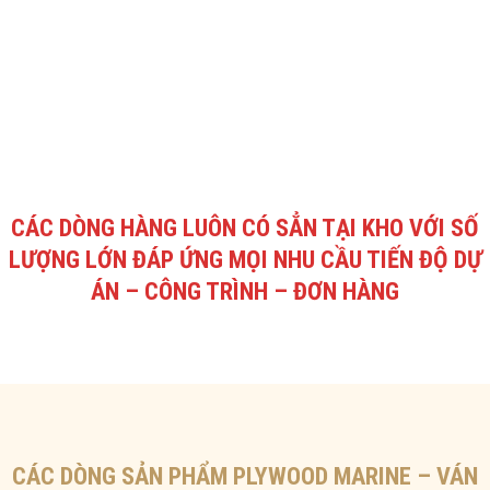
CÁC DÒNG HÀNG LUÔN CÓ SẲN TẠI KHO VỚI SỐ
LƯỢNG LỚN ĐÁP ỨNG MỌI NHU CẦU TIẾN ĐỘ DỰ
ÁN – CÔNG TRÌNH – ĐƠN HÀNG
CÁC DÒNG SẢN PHẨM PLYWOOD MARINE – VÁN