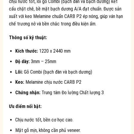
chịu nước tốt, lõi gỗ Combi (bạch đàn và bạch dương) kết
cấu chặt chẽ, bề mặt bạch dương A/A đạt chuẩn. Được sản
xuất với keo Melamine chuẩn CARB P2 ép nóng, giúp ván hạn
chế trương nở và bền chắc trong điều kiện ẩm.
Thông số kỹ thuật:
Kích thước:
1220 x 2440 mm
Độ dày:
3mm – 25mm
Lõi:
Gỗ Combi (bạch đàn và bạch dương)
Keo:
Melamine chịu nước CARB P2
Chứng nhận:
Trung tâm Đo lường Chất lượng 3
Ưu điểm nổi bật:
Chịu nước tốt, bền cơ học cao.
Mặt gỗ mịn, không cần phủ veneer.