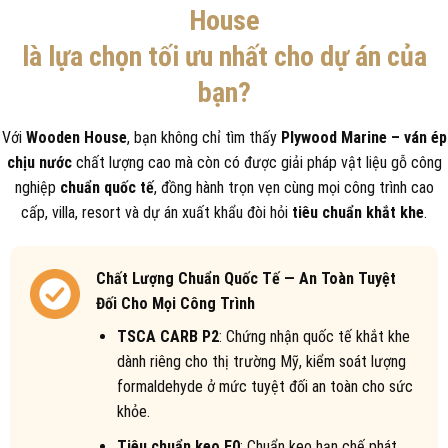
House
là lựa chọn tối ưu nhất cho dự án của
bạn?
Với
Wooden House
, bạn không chỉ tìm thấy
Plywood Marine – ván ép
chịu nước
chất lượng cao mà còn có được giải pháp vật liệu gỗ công
nghiệp
chuẩn quốc tế
, đồng hành trọn vẹn cùng mọi công trình cao
cấp, villa, resort và dự án xuất khẩu đòi hỏi
tiêu chuẩn khắt khe
.
Chất Lượng Chuẩn Quốc Tế — An Toàn Tuyệt
Đối Cho Mọi Công Trình
TSCA CARB P2
: Chứng nhận quốc tế khắt khe
dành riêng cho thị trường Mỹ, kiểm soát lượng
formaldehyde ở mức tuyệt đối an toàn cho sức
khỏe.
Tiêu chuẩn keo E0
: Chuẩn keo hạn chế phát