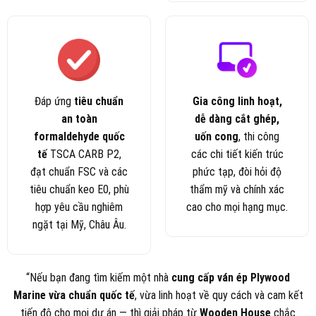
Đáp ứng
tiêu chuẩn
Gia công linh hoạt,
an toàn
dễ dàng cắt ghép,
formaldehyde quốc
uốn cong
, thi công
tế
TSCA CARB P2,
các chi tiết kiến trúc
đạt chuẩn FSC và các
phức tạp, đòi hỏi độ
tiêu chuẩn keo E0, phù
thẩm mỹ và chính xác
hợp yêu cầu nghiêm
cao cho mọi hạng mục.
ngặt tại Mỹ, Châu Âu.
“Nếu bạn đang tìm kiếm một nhà
cung cấp ván ép Plywood
Marine vừa chuẩn quốc tế
, vừa linh hoạt về quy cách và cam kết
tiến độ cho mọi dự án — thì giải pháp từ
Wooden House
chắc