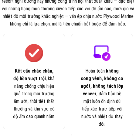
resort nghỉ dưỡng hay những công trình nội thất xuất khẩu — đặc biệt
với những hạng mục thường xuyên tiếp xúc với độ ẩm cao, mưa gió và
nhiệt độ môi trường khắc nghiệt — ván ép chịu nước Plywood Marine
không chỉ là lựa chọn, mà là tiêu chuẩn bắt buộc để đảm bảo:
Kết cấu chắc chắn,
Hoàn toàn
không
độ bền vượt trội
, khả
cong vênh, không co
năng chống chịu hiệu
ngót, không tách lớp
quả trong môi trường
veneer
, đảm bảo bề
ẩm ướt, thời tiết thất
mặt luôn ổn định dù
thường và khu vực có
tiếp xúc trực tiếp với
độ ẩm cao quanh năm.
nước và nhiệt độ thay
đổi.