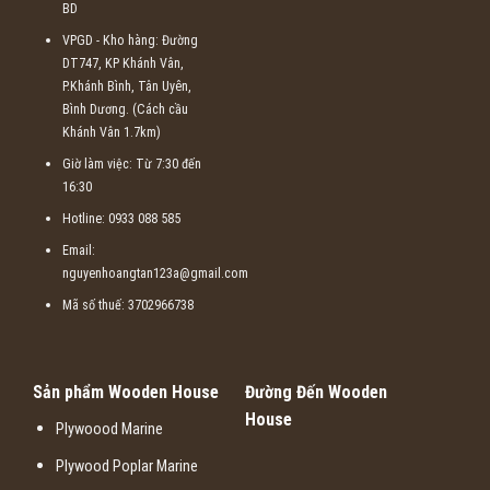
BD
VPGD - Kho hàng: Đường
DT747, KP Khánh Vân,
P.Khánh Bình, Tân Uyên,
Bình Dương. (Cách cầu
Khánh Vân 1.7km)
Giờ làm việc: Từ 7:30 đến
16:30
Hotline: 0933 088 585
Email:
nguyenhoangtan123a@gmail.com
Mã số thuế: 3702966738
Sản phẩm Wooden House
Đường Đến Wooden
House
Plywoood Marine
Plywood Poplar Marine