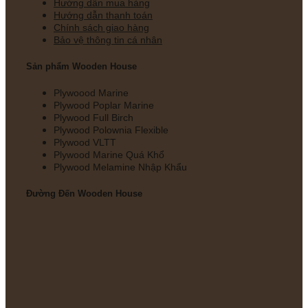
Hướng dẫn mua hàng
Hướng dẫn thanh toán
Chính sách giao hàng
Bảo vệ thông tin cá nhân
Sản phẩm Wooden House
Plywoood Marine
Plywood Poplar Marine
Plywood Full Birch
Plywood Polownia Flexible
Plywood VLTT
Plywood Marine Quá Khổ
Plywood Melamine Nhập Khẩu
Đường Đến Wooden House