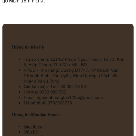
gỗ MDF 18mm chất
Thông tin liên hệ
Trụ sở chính: 121/62 Phạm Ngọc Thạch, Tổ 73, Khu
5, Hiệp Thành, Thủ Dầu Một, BD
VPGD - Kho hàng: Đường DT747, KP Khánh Vân,
P.Khánh Bình, Tân Uyên, Bình Dương. (Cách cầu
Khánh Vân 1.7km)
Giờ làm việc: Từ 7:30 đến 16:30
Hotline: 0933 088 585
Email: nguyenhoangtan123a@gmail.com
Mã số thuế: 3702966738
Thông tin Wooden House
Giới thiệu
Liên hệ