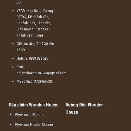
BD
VPGD - Kho hàng: Đường
DT747, KP Khánh Vân,
P.Khánh Bình, Tân Uyên,
Bình Dương. (Cách cầu
Khánh Vân 1.7km)
Giờ làm việc: Từ 7:30 đến
16:30
Hotline: 0933 088 585
Email:
nguyenhoangtan123a@gmail.com
Mã số thuế: 3702966738
Sản phẩm Wooden House
Đường Đến Wooden
House
Plywoood Marine
Plywood Poplar Marine