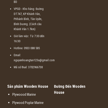
BD
VPGD - Kho hàng: Đường
DT747, KP Khánh Vân,
P.Khánh Bình, Tân Uyên,
Bình Dương. (Cách cầu
Khánh Vân 1.7km)
Giờ làm việc: Từ 7:30 đến
16:30
Hotline: 0933 088 585
Email:
nguyenhoangtan123a@gmail.com
Mã số thuế: 3702966738
Sản phẩm Wooden House
Đường Đến Wooden
House
Plywoood Marine
Plywood Poplar Marine