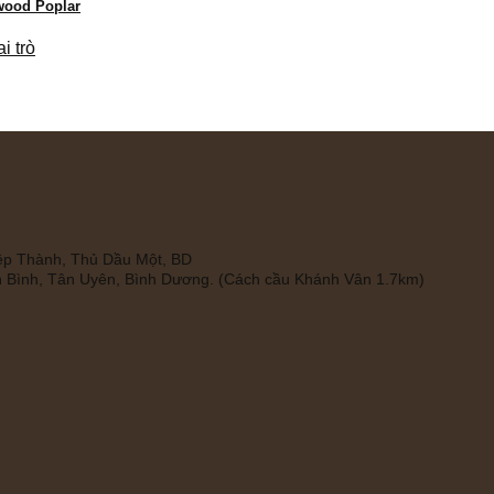
wood Poplar
i trò
iệp Thành, Thủ Dầu Một, BD
 Bình, Tân Uyên, Bình Dương. (Cách cầu Khánh Vân 1.7km)