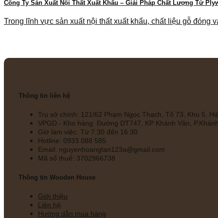
Công Ty Sản Xuất Nội Thất Xuất Khẩu – Giải Pháp Chất Lượng Từ Ply
Trong lĩnh vực sản xuất nội thất xuất khẩu, chất liệu gỗ đóng va
Thông tin liên hệ
Trụ sở chính: 121/62 Phạm Ngọc Thạch, Tổ 73, Khu 5, H
VPGD - Kho hàng: Đường DT747, KP Khánh Vân, P.Khánh
Giờ làm việc: Từ 7:30 đến 16:30
Hotline: 0933 088 585
Email: nguyenhoangtan123a@gmail.com
Mã số thuế: 3702966738
Thông tin Wooden House
Giới thiệu
Liên hệ
Hướng dẫn mua hàng