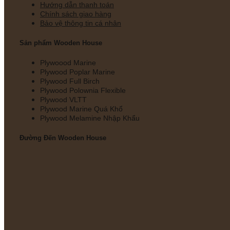
Hướng dẫn thanh toán
Chính sách giao hàng
Bảo vệ thông tin cá nhân
Sản phẩm Wooden House
Plywoood Marine
Plywood Poplar Marine
Plywood Full Birch
Plywood Polownia Flexible
Plywood VLTT
Plywood Marine Quá Khổ
Plywood Melamine Nhập Khẩu
Đường Đến Wooden House